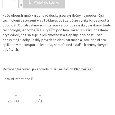
Přidat do košíku
Naše oboustranné karbonové desky jsou vyráběny nejmodernější
technologií
vytvrzení v autoklávu
, což zaručuje vynikající pevnost a
odolnost. Oproti vakuové infuzi jsou karbonové desky, vyráběny touto
technologií, jednotnější a s vyšším podílem vláken a nižším obsahem
pryskyřice, což snižuje jejich hmotnost a zlepšuje odolnost. Tyto
desky mají hladký, lesklý povrch na obou stranách a jsou ideální pro
aplikace v motorsportu, letectví, námořnictví a dalších průmyslových
odvětvích.
Možnost frézování jakéhokoliv tvaru na našich
CNC zařízení
.
Detailní informace
ZEPTAT SE
SDÍLET