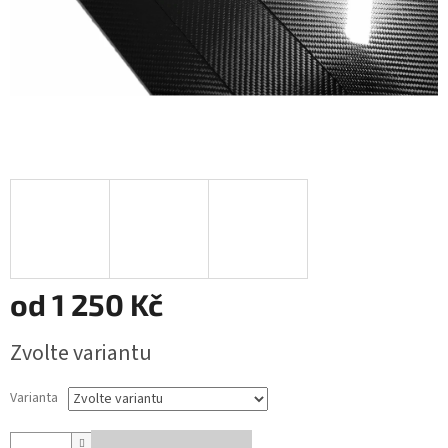
od
1 250 Kč
Měrná
Zvolte variantu
cena:
Varianta