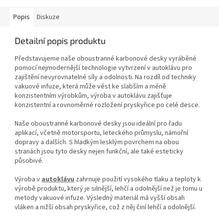
Popis
Diskuze
Detailní popis produktu
Představujeme naše oboustranné karbonové desky vyráběné
pomocí nejmodernější technologie vytvrzení v autoklávu pro
zajištění nevyrovnatelné síly a odolnosti. Na rozdíl od techniky
vakuové infuze, která může vést ke slabším a méně
konzistentním výrobkům, výroba v autoklávu zajišťuje
konzistentní a rovnoměrné rozložení pryskyřice po celé desce.
Naše oboustranné karbonové desky jsou ideální pro řadu
aplikací, včetně motorsportu, leteckého průmyslu, námořní
dopravy a dalších. S hladkým lesklým povrchem na obou
stranách jsou tyto desky nejen funkční, ale také esteticky
působivé.
Výroba v
autoklávu
zahrnuje použití vysokého tlaku a teploty k
výrobě produktu, který je silnější, lehčí a odolnější než je tomu u
metody vakuové infuze. Výsledný materiál má vyšší obsah
vláken a nižší obsah pryskyřice, což z něj činí lehčí a odolnější.