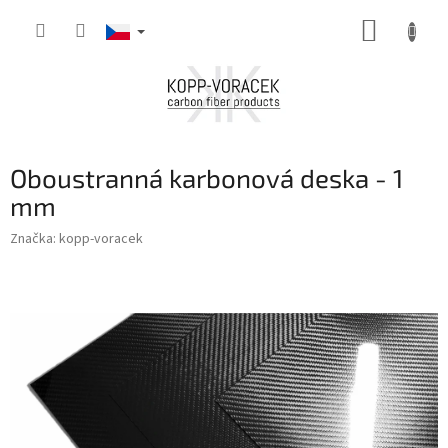
Přejít
NÁKUP
na
obsah
KOŠÍK
Oboustranná karbonová deska - 1
mm
Značka:
kopp-voracek