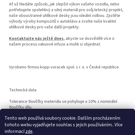
Ať už hledáte způsob, jak zlepšit výkon vašeho vozidla, nebo
potřebujete spolehlivý a silný materiál pro svůj letecký projekt,
naše oboustranné uhlíkové desky jsou ideální volbou. Zjistěte
výhody výroby kompozitů v autoklávu a zvolte naše kvalitní
uhlíkové desky pro vaše další projekty.
Kontaktujte nás ještě dnes
, abyste se dozvěděli více o
našem procesu vakuové infuze a mohli si objednat.
Vyrobeno firmou kopp-voracek spol. s r. o. v České republice.
Technická data
Tolerance tloušťky materiálu se pohybuje ± 10% z nominální
tloušťky dílu.
Tento web používá soubory cookie. Dalším procházením
tohoto webu vyjadřujete souhlas s jejich používáním.. Více
Z
informací
zde
.