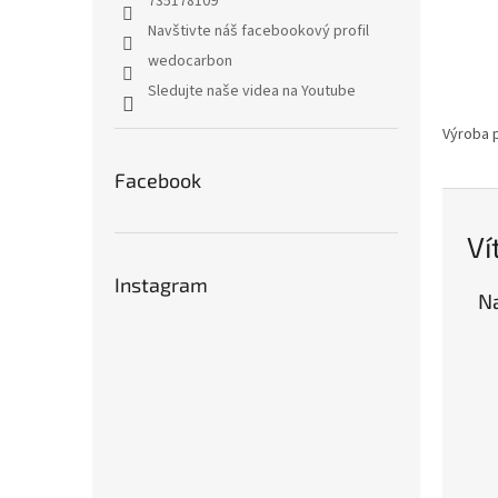
735178109
t
l
Navštivte náš facebookový profil
r
wedocarbon
á
Sledujte naše videa na Youtube
n
k
Výroba 
á
Facebook
c
h
Ví
s
Instagram
p
Na
o
l
e
č
n
o