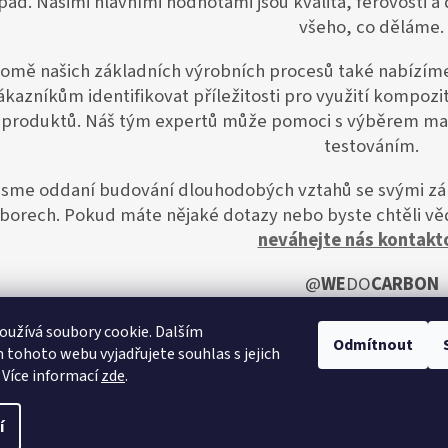
pad. Našimi hlavními hodnotami jsou kvalita, férovosti a 
všeho, co děláme.
omě našich základních výrobních procesů také nabízí
ákazníkům identifikovat příležitosti pro využití kompozit
produktů. Náš tým expertů může pomoci s výběrem mat
testováním.
Jsme oddaní budování dlouhodobých vztahů se svými zák
borech. Pokud máte nějaké dotazy nebo byste chtěli věd
neváhejte nás kontakt
@
WE
DO
CARBON
užívá soubory cookie. Dalším
Odmítnout
tohoto webu vyjadřujete souhlas s jejich
 Více informací
zde
.
í
.
Upravit nastavení cookies