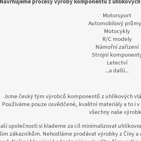
Navrhujeme procesy výroby komponentů z uhlíkových v
Motorsport
Automobilový průmy
Motocykly
R/C modely
Námořní zařízení
Strojní komponent
Letectví
...a další...
Jsme český tým výrobců komponentů z uhlíkových vláke
Používáme pouze osvědčené, kvalitní materiály a to i 
všechny naše výrobk
naší společnosti si klademe za cíl minimalizovat uhlíkovo
šim zákazníkům. Nehodláme prodávat výrobky z Číny a 