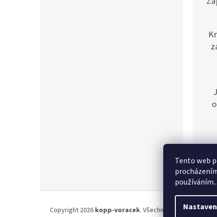
Zá
Kr
z
o
Tento web po
procházením 
používáním..
Z
á
Nastaven
Copyright 2026
kopp-voracek
. Všechna práva vyhrazena
p