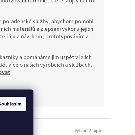
dodržování termínů, které stojí v centru
me poradenské služby, abychom pomohli
ních materiálů a zlepšení výkonu jejich
eriálu a návrhem, prototypováním a
azníky a pomáháme jim uspět v jejich
ět více o našich výrobcích a službách,
ovat
.
Souhlasím
Vytvořil Shoptet