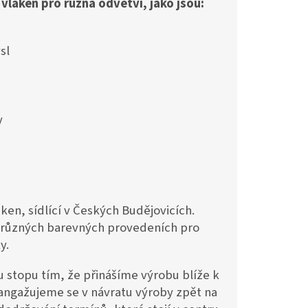
láken pro různá odvětví, jako jsou:
sl
y
n, sídlící v Českých Budějovicích.
v různých barevných provedeních pro
y.
u stopu tím, že přinášíme výrobu blíže k
angažujeme se v návratu výroby zpět na