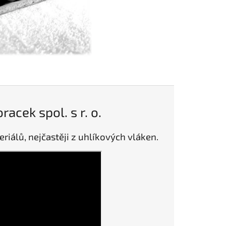
acek spol. s r. o.
iálů, nejčastěji z uhlíkových vláken.